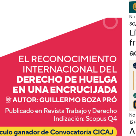
Not
30
L
f
a
Not
12
A