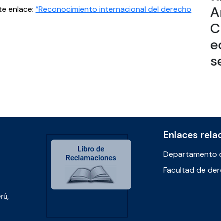
A
te enlace:
“Reconocimiento internacional del derecho
C
e
s
Enlaces rela
Departamento 
Facultad de de
rú,