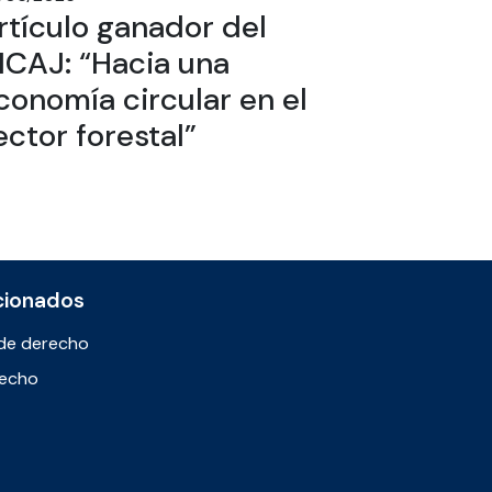
rtículo ganador del
ICAJ: “Hacia una
conomía circular en el
ector forestal”
cionados
de derecho
recho