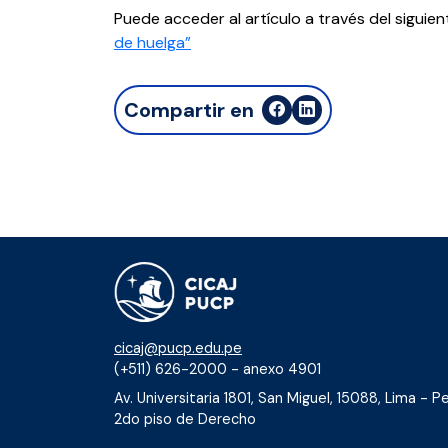
Puede acceder al artículo a través del siguien
de huelga”
Compartir en
cicaj@pucp.edu.pe
(+511) 626-2000 - anexo 4901
Av. Universitaria 1801, San Miguel, 15088, Lima - Pe
2do piso de Derecho