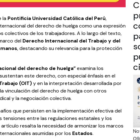
C
p
e la
Pontificia Universidad Católica del Perú
,
c
nternacional del derecho de huelga como una expresión
os colectivos de los trabajadores. A lo largo del texto,
p
 marco del
Derecho Internacional del Trabajo y del
s
Humanos
, destacando su relevancia para la protección
p
ci
cional del derecho de huelga”
examina los
sustentan este derecho, con especial énfasis en el
 Trabajo (OIT)
y en la interpretación desarrollada por
la vinculación del derecho de huelga con otros
ical y la negociación colectiva.
safíos que persisten en la implementación efectiva del
s tensiones entre las regulaciones estatales y los
l artículo resalta la necesidad de armonizar los marcos
Not
nternacionales asumidas por los
Estados
.
09