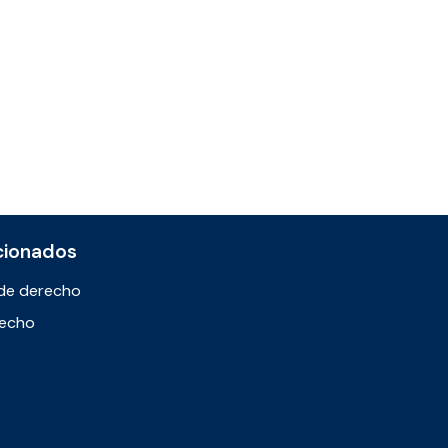
cionados
de derecho
recho