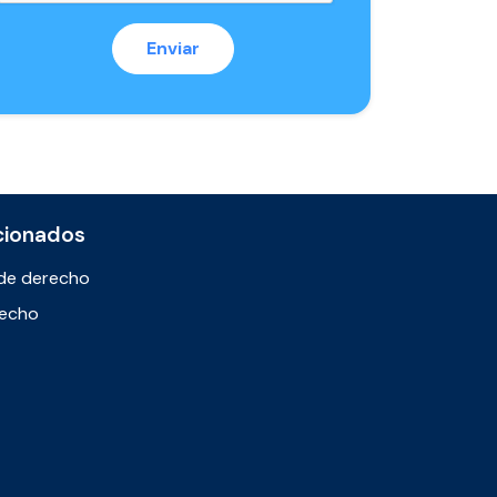
cionados
de derecho
recho