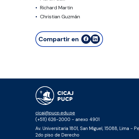
Richard Martin
Christian Guzmán
Compartir en
cicaj@pucp.edu.pe
(+511) 626-2000 - anexo 4901
Av. Universitaria 1801, San Miguel, 15088, Lima - Pe
2do piso de Derecho