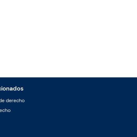
cionados
de derecho
recho