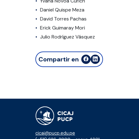
Yvana Novoa Curich
Daniel Quispe Meza
David Torres Pachas
Erick Guimaray Mori
Julio Rodríguez Vásquez
Compartir en
cicaj@pucp.edu.pe