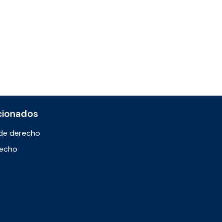
cionados
de derecho
recho