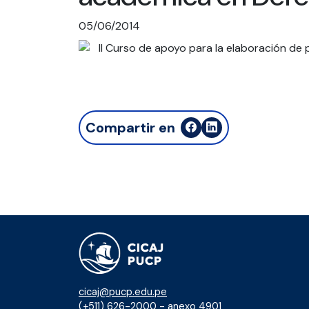
05/06/2014
Compartir en
cicaj@pucp.edu.pe
(+511) 626-2000 - anexo 4901