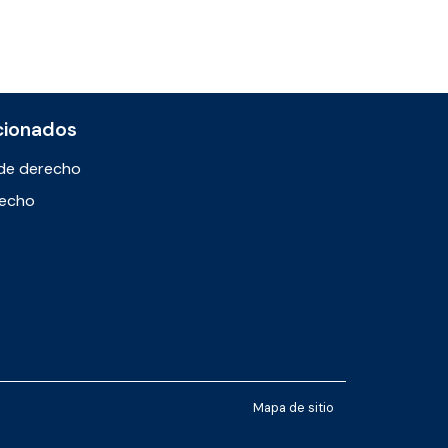
cionados
de derecho
recho
Mapa de sitio