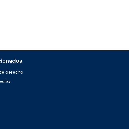
cionados
de derecho
recho