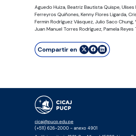
Aguedo Huiza, Beatriz Bautista Quispe, Ulises
Ferreyros Quiñones, Kenny Flores Ligarda, Cr
Fermin Rodríguez Vásquez, Julio Saco Chung, V
Juan Manuel Torres Rodríguez, Pamela Reyes Ta
Compartir en
cicaj@pucp.edu.pe
(+511) 626-2000 - anexo 4901