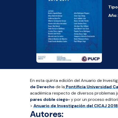
Tipo
Año:
En esta quinta edición del Anuario de Investi
de Derecho
de la
Pontificia Universidad Ca
académica respecto de diversos problemas jur
pares doble ciego
» y por un proceso editor
>
Anuario de Investigación del CICAJ 201
Autores: