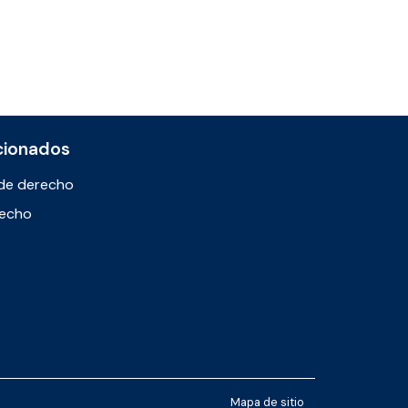
cionados
de derecho
recho
Mapa de sitio