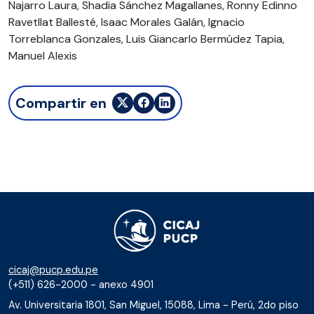
Najarro Laura, Shadia Sánchez Magallanes, Ronny Edinno
Ravetllat Ballesté, Isaac Morales Galán, Ignacio
Torreblanca Gonzales, Luis Giancarlo Bermúdez Tapia,
Manuel Alexis
Compartir en
cicaj@pucp.edu.pe
(+511) 626-2000 - anexo 4901
Av. Universitaria 1801, San Miguel, 15088, Lima - Perú, 2do piso