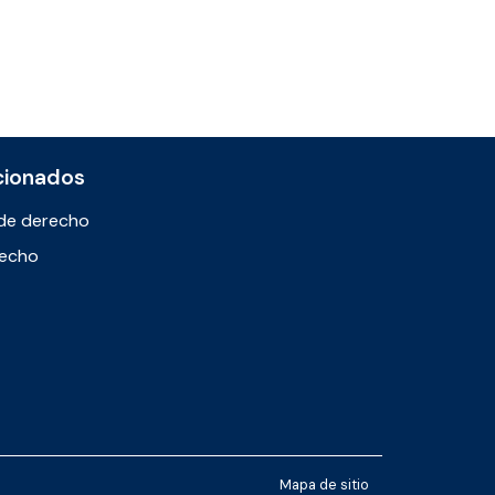
cionados
de derecho
recho
Mapa de sitio