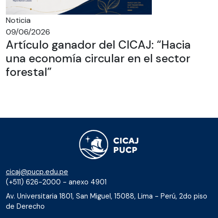
Noticia
09/06/2026
Artículo ganador del CICAJ: “Hacia
una economía circular en el sector
forestal”
cicaj@pucp.edu.pe
(+511) 626-2000 - anexo 4901
Av. Universitaria 1801, San Miguel, 15088, Lima - Perú, 2do piso
de Derecho